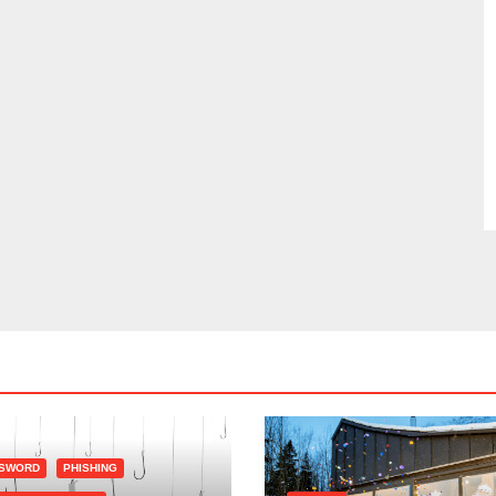
SWORD
PHISHING