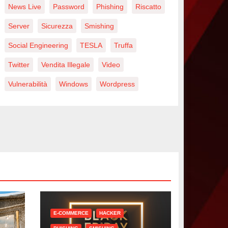
News Live
Password
Phishing
Riscatto
Server
Sicurezza
Smishing
Social Engineering
TESLA
Truffa
Twitter
Vendita Illegale
Video
Vulnerabilità
Windows
Wordpress
E-COMMERCE
HACKER