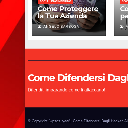
SOCIAL ENGINEERING
SOC
Come Proteggere
Co
la Tua Azienda
pa
dalla Frode del
ch
ANGELO BARBOSA
A
CEO senza
Interferire con la
Comunicazione
Aziendale: Una
Guida Essenziale
Come Difendersi Dagl
Difenditi imparando come ti attaccano!
© Copyright
[wpsos_year]
. Come Difendersi Dagli Hacker. Al