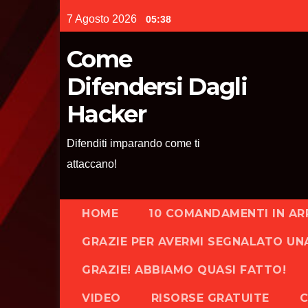
Skip
7 Agosto 2026
05:38
to
content
Come
Difendersi Dagli
Hacker
Difenditi imparando come ti
attaccano!
HOME
10 COMANDAMENTI IN AR
GRAZIE PER AVERMI SEGNALATO UN
GRAZIE! ABBIAMO QUASI FATTO!
VIDEO
RISORSE GRATUITE
C