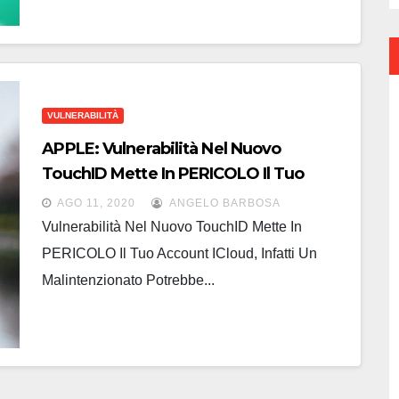
VULNERABILITÀ
APPLE: Vulnerabilità Nel Nuovo
TouchID Mette In PERICOLO Il Tuo
Account ICloud!
AGO 11, 2020
ANGELO BARBOSA
Vulnerabilità Nel Nuovo TouchID Mette In
PERICOLO Il Tuo Account ICloud, Infatti Un
Malintenzionato Potrebbe...