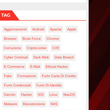
TAG
Aggiornamenti
Android
Apache
Apple
Browser
Brute Force
Chrome
Corruzione
CriptoLocker
CVE
Cyber Criminali
Dark Web
Data Breach
E-Commerce
E-Mail
Ethical Hacker
Fake
Formazione
Furto Carta Di Credito
Furto Credenziali
Furto Di Identità
Garmin
Hacker
IOS
Linux
MacOS
Malware
Manutenzione
NAS