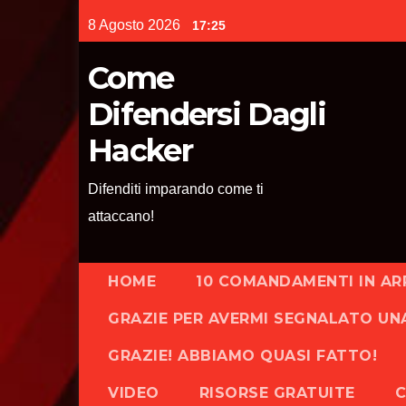
Skip
8 Agosto 2026
17:25
to
content
Come
Difendersi Dagli
Hacker
Difenditi imparando come ti
attaccano!
HOME
10 COMANDAMENTI IN AR
GRAZIE PER AVERMI SEGNALATO UN
GRAZIE! ABBIAMO QUASI FATTO!
VIDEO
RISORSE GRATUITE
C