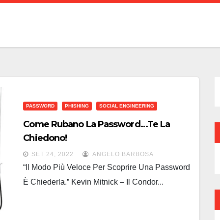
PASSWORD
PHISHING
SOCIAL ENGINEERING
Come Rubano La Password…Te La
Chiedono!
SET 24, 2022
ANGELO BARBOSA
“Il Modo Più Veloce Per Scoprire Una Password
È Chiederla.” Kevin Mitnick – Il Condor...