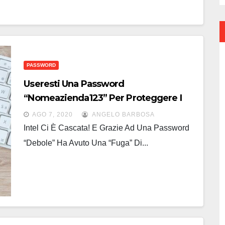
PASSWORD
Useresti Una Password
“Nomeazienda123” Per Proteggere I
Tuoi Dati?
AGO 7, 2020
ANGELO BARBOSA
Intel Ci È Cascata! E Grazie Ad Una Password
“debole” Ha Avuto Una “fuga” Di...