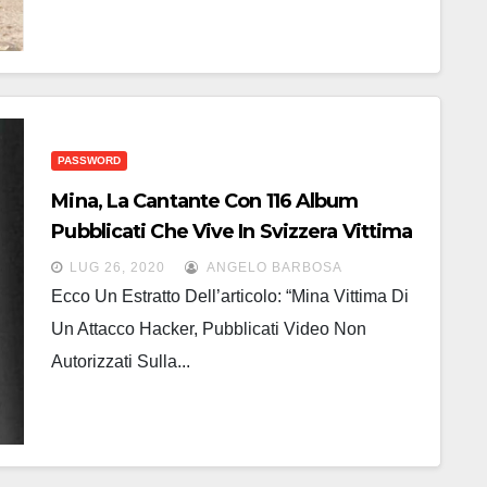
PASSWORD
Mina, La Cantante Con 116 Album
Pubblicati Che Vive In Svizzera Vittima
Di Un Hacker!
LUG 26, 2020
ANGELO BARBOSA
Ecco Un Estratto Dell’articolo: “Mina Vittima Di
Un Attacco Hacker, Pubblicati Video Non
Autorizzati Sulla...