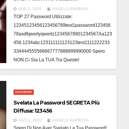
AGO 3, 2020
ANGELO BARBOSA
TOP 27 Password Utilizzate:
12345123456123456789test1password123456
78asdfqwertyqwertz12345678901234567Aa123
456.1234abc123111111123123test1111222233
334444555566667777888899990000 Spero
NON Ci Sia La TUA Tra Queste!
PASSWORD
Svelata La Password SEGRETA Più
Diffusa: 123456
AGO 1, 2020
ANGELO BARBOSA
Spero Di Non Aver Svelato La Tua Password!