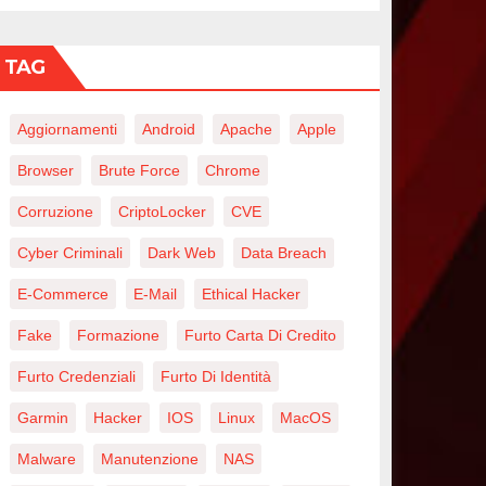
TAG
Aggiornamenti
Android
Apache
Apple
Browser
Brute Force
Chrome
Corruzione
CriptoLocker
CVE
Cyber Criminali
Dark Web
Data Breach
E-Commerce
E-Mail
Ethical Hacker
Fake
Formazione
Furto Carta Di Credito
Furto Credenziali
Furto Di Identità
Garmin
Hacker
IOS
Linux
MacOS
Malware
Manutenzione
NAS