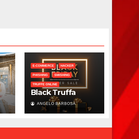
E-COMMERCE
HACKER
PHISHING
SMISHING
TRUFFE ONLINE
Black Truffa
ANGELO BARBOSA