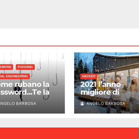
SWORD
PHISHING
IAL ENGINEERING
HACKER
me rubano la
2021 l’anno
ssword…Te la
migliore di
iedono!
sempre…per gli
NGELO BARBOSA
ANGELO BARBOSA
hacker