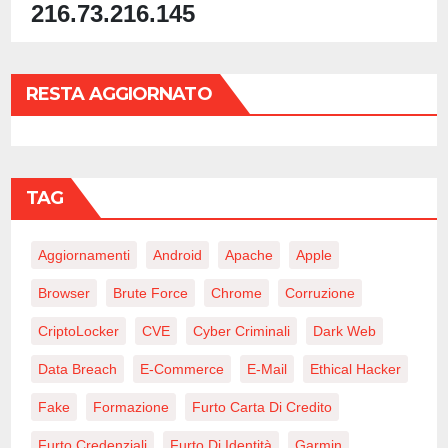
216.73.216.145
RESTA AGGIORNATO
TAG
Aggiornamenti
Android
Apache
Apple
Browser
Brute Force
Chrome
Corruzione
CriptoLocker
CVE
Cyber Criminali
Dark Web
Data Breach
E-Commerce
E-Mail
Ethical Hacker
Fake
Formazione
Furto Carta Di Credito
Furto Credenziali
Furto Di Identità
Garmin