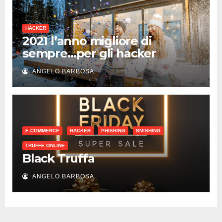
HACKER
2021 l’anno migliore di
sempre…per gli hacker
ANGELO BARBOSA
E-COMMERCE
HACKER
PHISHING
SMISHING
TRUFFE ONLINE
Black Truffa
ANGELO BARBOSA