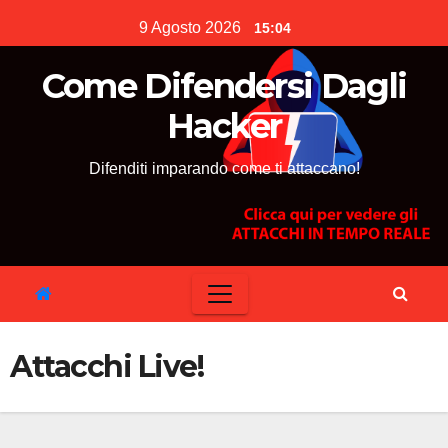
Skip
9 Agosto 2026
15:04
to
content
Come Difendersi Dagli
Hacker
Difenditi imparando come ti attaccano!
Attacchi Live!