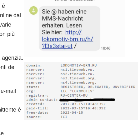
o è
nline dal
varie
on più
a agenzia,
nti dei
e e-mail
ttente è
se