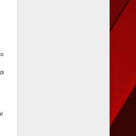
co
di
al