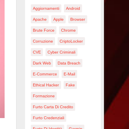
Aggiornamenti
Android
Apache
Apple
Browser
Brute Force
Chrome
Corruzione
CriptoLocker
CVE
Cyber Criminali
Dark Web
Data Breach
E-Commerce
E-Mail
Ethical Hacker
Fake
Formazione
Furto Carta Di Credito
Furto Credenziali
Furto Di Identità
Garmin