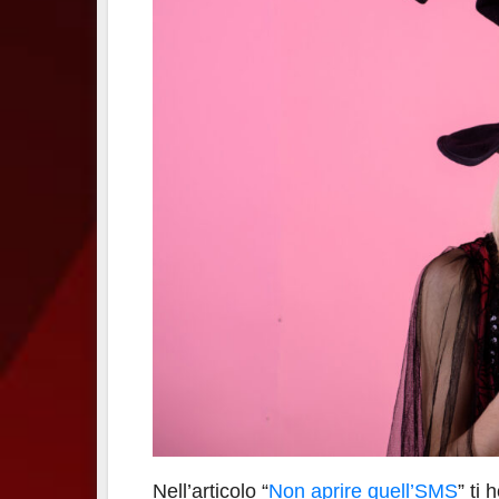
Nell’articolo “
Non aprire quell’SMS
” ti