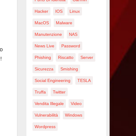
Hacker
IOS
Linux
MacOS
Malware
Manutenzione
NAS
News Live
Password
no
Phishing
Riscatto
Server
!
Sicurezza
Smishing
Social Engineering
TESLA
Truffa
Twitter
Vendita Illegale
Video
Vulnerabilità
Windows
Wordpress