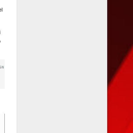
el
i
o