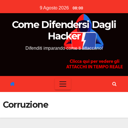
Skip
9 Agosto 2026
08:00
to
content
Come Difendersi Dagli
Hacker
Difenditi imparando come ti attaccano!
Corruzione