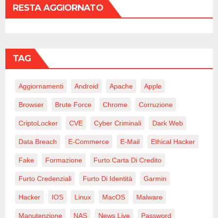
RESTA AGGIORNATO
TAG
Aggiornamenti
Android
Apache
Apple
Browser
Brute Force
Chrome
Corruzione
CriptoLocker
CVE
Cyber Criminali
Dark Web
Data Breach
E-Commerce
E-Mail
Ethical Hacker
Fake
Formazione
Furto Carta Di Credito
Furto Credenziali
Furto Di Identità
Garmin
Hacker
IOS
Linux
MacOS
Malware
Manutenzione
NAS
News Live
Password