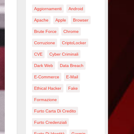
Aggiornamenti
Android
Apache
Apple
Browser
Brute Force
Chrome
Corruzione
CriptoLocker
CVE
Cyber Criminali
Dark Web
Data Breach
E-Commerce
E-Mail
Ethical Hacker
Fake
Formazione
Furto Carta Di Credito
Furto Credenziali
Furto Di Identità
Garmin