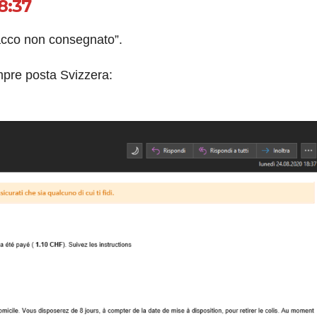
8:37
“pacco non consegnato”.
mpre posta Svizzera: