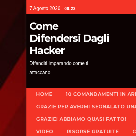
Skip
7 Agosto 2026
06:23
to
content
Come
Difendersi Dagli
Hacker
Difenditi imparando come ti
attaccano!
HOME
10 COMANDAMENTI IN AR
GRAZIE PER AVERMI SEGNALATO UN
GRAZIE! ABBIAMO QUASI FATTO!
VIDEO
RISORSE GRATUITE
C