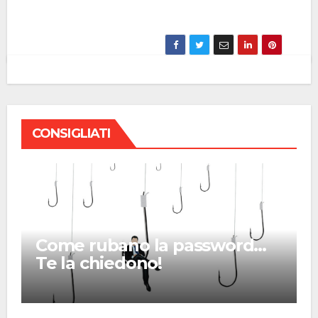
CONSIGLIATI
Come rubano la password…
Te la chiedono!