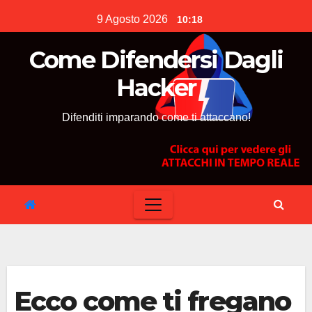
Skip
9 Agosto 2026
10:18
to
content
Come Difendersi Dagli
Hacker
Difenditi imparando come ti attaccano!
Ecco come ti fregano