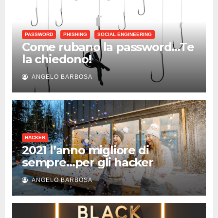
PASSWORD
PHISHING
SOCIAL ENGINEERING
Come rubano la password…Te
la chiedono!
ANGELO BARBOSA
HACKER
2021 l’anno migliore di
sempre…per gli hacker
ANGELO BARBOSA