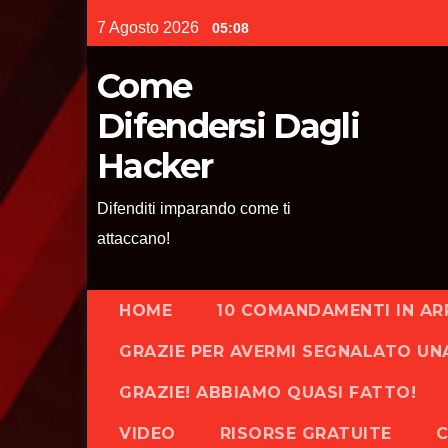
Skip
7 Agosto 2026
05:08
to
content
Come
Difendersi Dagli
Hacker
Difenditi imparando come ti
attaccano!
HOME
10 COMANDAMENTI IN AR
GRAZIE PER AVERMI SEGNALATO UN
GRAZIE! ABBIAMO QUASI FATTO!
VIDEO
RISORSE GRATUITE
C