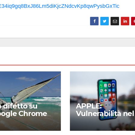
E34iq9gq8BxJ86Lm5diKjcZNdcvKp8qwPysbGxTic
 difetto su
APPLE:
ogle Chrome
Vulnerabilità nel
pone milioni di
nuovo TouchID
enti ad attacchi
mette in