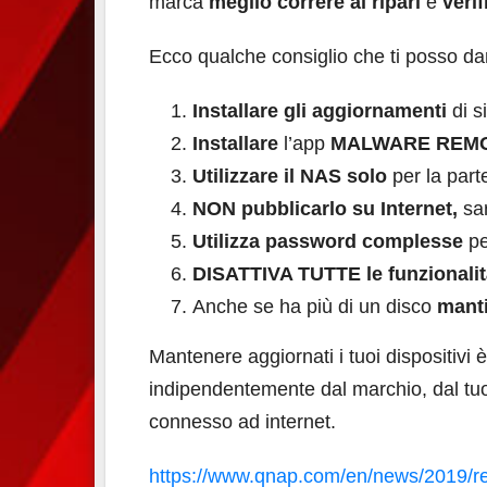
marca
meglio correre ai ripari
e
veri
Ecco qualche consiglio che ti posso da
Installare gli aggiornamenti
di s
Installare
l’app
MALWARE REM
Utilizzare il NAS solo
per la part
NON pubblicarlo su Internet,
sa
Utilizza password complesse
pe
DISATTIVA TUTTE le funzionalit
Anche se ha più di un disco
manti
Mantenere aggiornati i tuoi dispositivi è
indipendentemente dal marchio, dal tuo
connesso ad internet.
https://www.qnap.com/en/news/2019/re