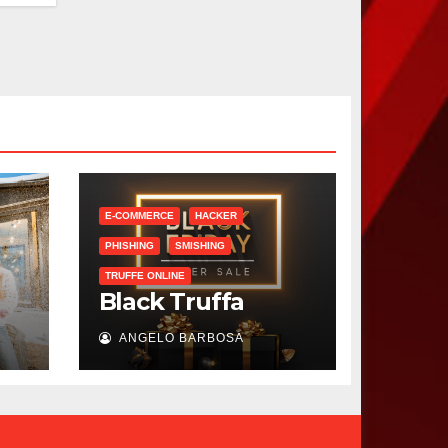
E-COMMERCE
HACKER
PHISHING
SMISHING
TRUFFE ONLINE
Black Truffa
ANGELO BARBOSA