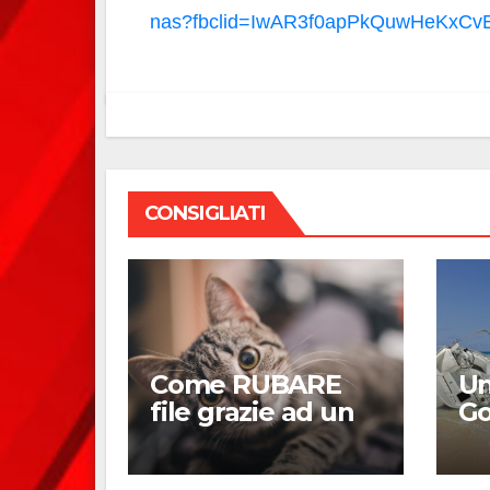
nas?fbclid=IwAR3f0apPkQuwHeKxCv
CONSIGLIATI
Come RUBARE
Un
file grazie ad un
Go
gattino ad un
es
possessore di
ut