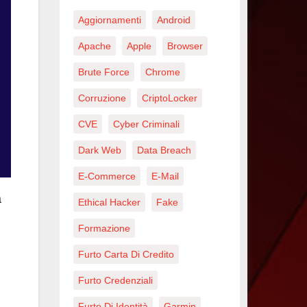
Aggiornamenti
Android
Apache
Apple
Browser
Brute Force
Chrome
Corruzione
CriptoLocker
CVE
Cyber Criminali
Dark Web
Data Breach
E-Commerce
E-Mail
a
Ethical Hacker
Fake
Formazione
Furto Carta Di Credito
Furto Credenziali
Furto Di Identità
Garmin