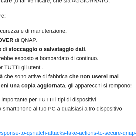
ficare
(o far verificare) che sia AGGIORNATO.
re:
icurezza e di manutenzione.
OVER
di QNAP.
e di
stoccaggio o salvataggio dati
.
rebbe esposto e bombardato di continuo.
r TUTTI gli utenti.
à
che sono attive di fabbrica
che non userei mai
.
eni una copia aggiornata
, gli apparecchi si rompono!
 importante per TUTTI i tipi di dispositivi
 smartphone al tuo PC a qualsiasi altro dispositivo
sponse-to-qsnatch-attacks-take-actions-to-secure-qnap