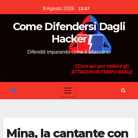
Skip
8 Agosto 2026
13:07
to
content
Come Difendersi Dagli
Hacker
Difenditi imparando come ti attaccano!
Mina, la cantante con