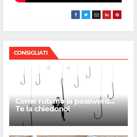
CONSIGLIATI
Come rubano la password…
Te la chiedono!