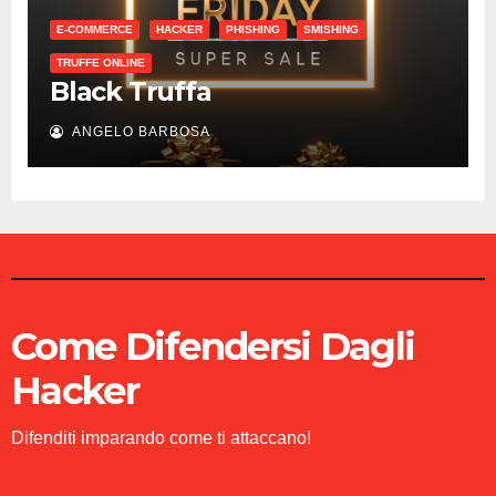
E-COMMERCE
HACKER
PHISHING
SMISHING
TRUFFE ONLINE
Black Truffa
ANGELO BARBOSA
Come Difendersi Dagli
Hacker
Difenditi imparando come ti attaccano!