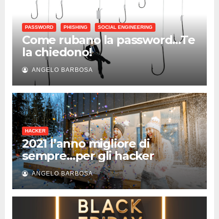
PASSWORD
PHISHING
SOCIAL ENGINEERING
Come rubano la password…Te
la chiedono!
ANGELO BARBOSA
HACKER
2021 l’anno migliore di
sempre…per gli hacker
ANGELO BARBOSA