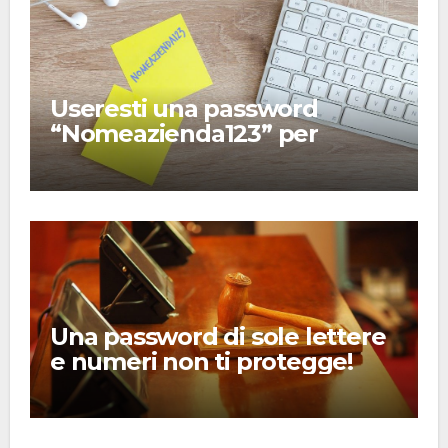
Useresti una password
“Nomeazienda123” per
proteggere i tuoi dati?
Una password di sole lettere
e numeri non ti protegge!